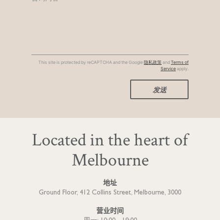
This site is protected by reCAPTCHA and the Google
隐私政策
and
Terms of
Service
apply.
发送
Located in the heart of
Melbourne
地址
Ground Floor, 412 Collins Street, Melbourne, 3000
营业时间